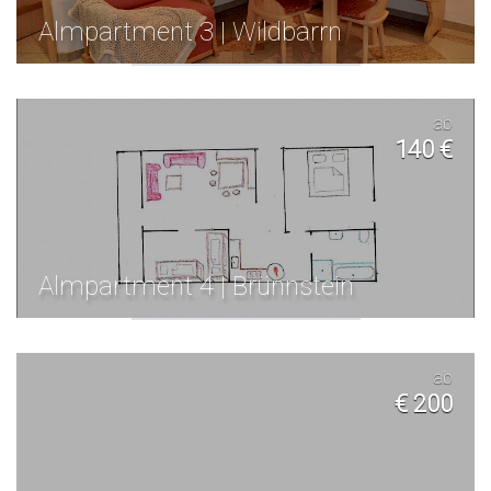
Almpartment 3 | Wildbarrn
ab
140 €
Almpartment 4 | Brünnstein
ab
€ 200