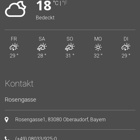
18
°C
|
°F
Bedeckt
FR
SA
SO
MO
DI
29
°
28
°
31
°
32
°
29
°
Kontakt
Rosengasse
Rosengasse1, 83080 Oberaudorf, Bayern
(+49) 08033/925-0