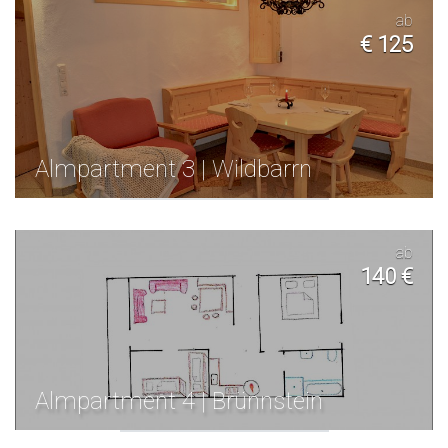
ab
€ 125
Almpartment 3 | Wildbarrn
ab
140 €
Almpartment 4 | Brünnstein