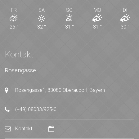
FR
SA
SO
MO
DI
26
°
32
°
31
°
31
°
30
°
Kontakt
Rosengasse
Rosengasse1, 83080 Oberaudorf, Bayern
(+49) 08033/925-0
Kontakt