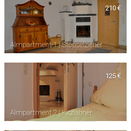
ab
210 €
Almpartment 1 | Stopselzieher
ab
125 €
Almpartment 2 | Kitzlahner