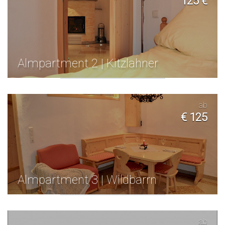
125 €
Almpartment 2 | Kitzlahner
ab
€ 125
Almpartment 3 | Wildbarrn
ab