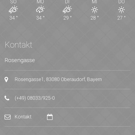
SO
MO
DI
MI
DO
34
°
34
°
29
°
28
°
27
°
Kontakt
Rosengasse
Rosengasse1, 83080 Oberaudorf, Bayern
(+49) 08033/925-0
Kontakt