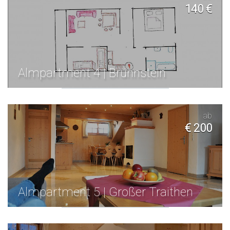
140 €
Almpartment 4 | Brünnstein
ab
€ 200
Almpartment 5 | Großer Traithen