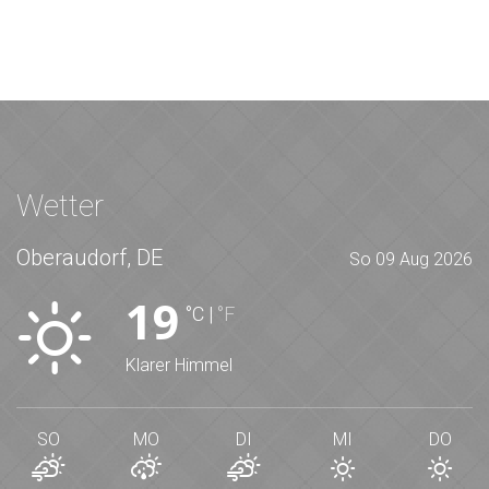
Wetter
Oberaudorf, DE
So 09 Aug 2026
19
°C
|
°F
Klarer Himmel
SO
MO
DI
MI
DO