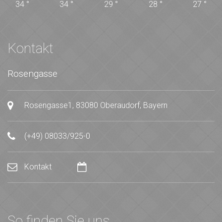
34
°
34
°
29
°
28
°
27
°
Kontakt
Rosengasse
Rosengasse1, 83080 Oberaudorf, Bayern
(+49) 08033/925-0
Kontakt
So finden Sie uns