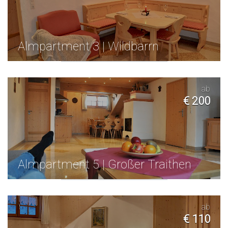
Almpartment 3 | Wildbarrn
ab
€ 200
Almpartment 5 | Großer Traithen
ab
€ 110