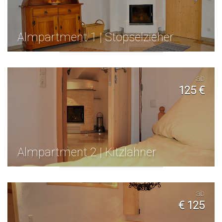
Almpartment 1 | Stopselzieher
ab
125 €
Almpartment 2 | Kitzlahner
ab
€ 125