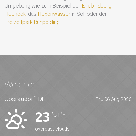
Umgebung wie zum Beispiel der
Erlebnisberg
Hocheck
, das
Hexenwasser
in Söll oder der
Freizeitpark Ruhpolding
.
Weather
Oberaudorf, DE
Thu 06 Aug 2026
23
°C
|
°F
overcast clouds