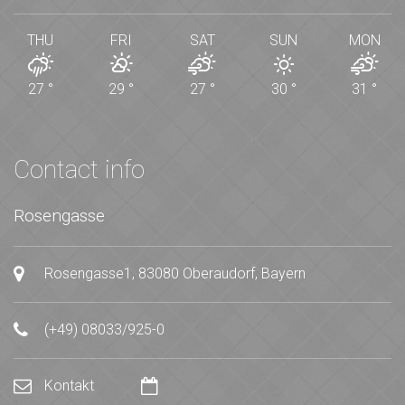
THU
FRI
SAT
SUN
MON
27
°
29
°
27
°
30
°
31
°
Contact info
Rosengasse
Rosengasse1, 83080 Oberaudorf, Bayern
(+49) 08033/925-0
Kontakt