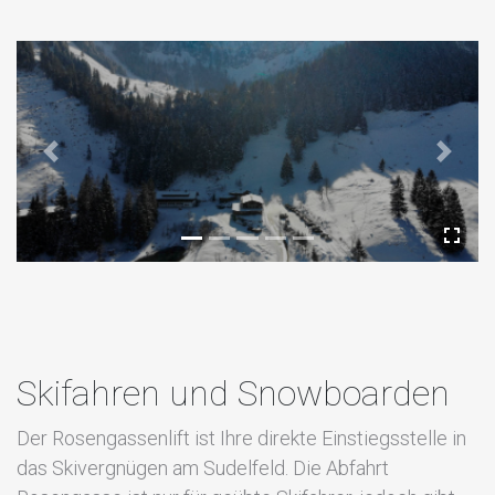
Previous
Next
Skifahren und Snowboarden
Der Rosengassenlift ist Ihre direkte Einstiegsstelle in
das Skivergnügen am Sudelfeld. Die Abfahrt