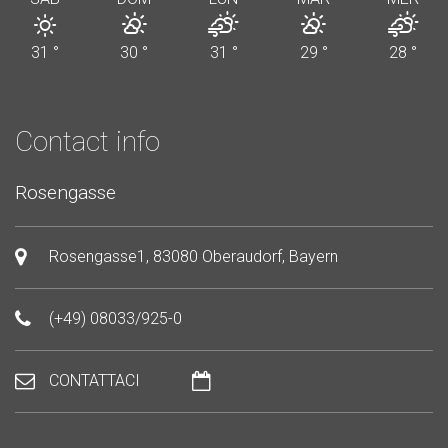
31
°
30
°
31
°
29
°
28
°
Contact info
Rosengasse
Rosengasse1, 83080 Oberaudorf, Bayern
(+49) 08033/925-0
CONTATTACI