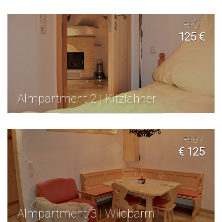
FROM
125 €
Almpartment 2 | Kitzlahner
FROM
€ 125
Almpartment 3 | Wildbarrn