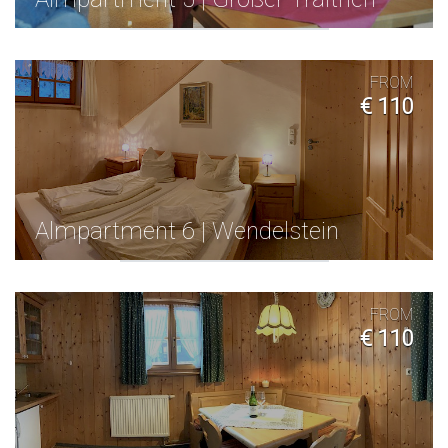
FROM
€ 110
Almpartment 6 | Wendelstein
FROM
€ 110