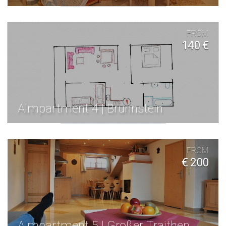
FROM
140 €
Almpartment 4 | Brünnstein
FROM
€ 200
Almpartment 5 | Großer Traithen