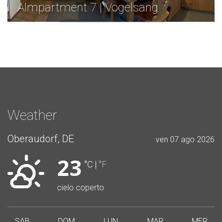
Almpartment 7 | Vogelsang
Weather
Oberaudorf, DE
ven 07 ago 2026
23
°C
|
°F
cielo coperto
SAB
DOM
LUN
MAR
MER